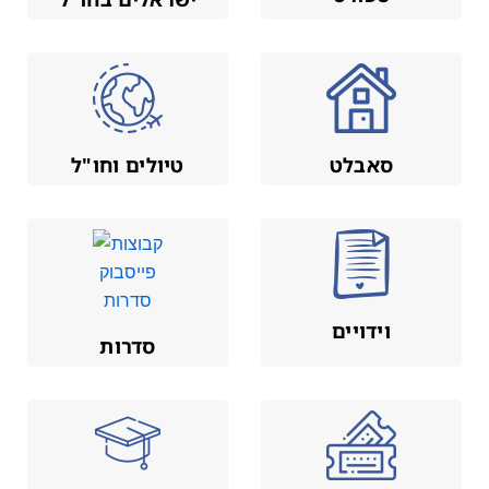
סאבלט
טיולים וחו"ל
וידויים
סדרות