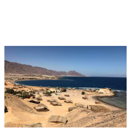
טיולים בישראל
וידויים
דירות ונדל”ן
כרטיסים