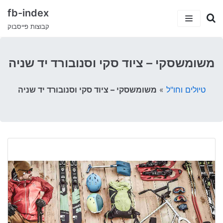
fb-index
קבוצות פייסבוק
כתבות
משומשסקי – ציוד סקי וסנובורד יד שניה
5 קבוצות פייסבוק שיעזרו לך למצוא עבודה
קטגוריות
טיולים וחו"ל
»
משומשסקי – ציוד סקי וסנובורד יד שניה
קבוצות הפייסבוק המצחיקות בישראל
ישראלים בחו”ל
עמוד הבית
טיולים וחו”ל
דרושים ועבודות
סאבלט
הייטק
סטודנטים